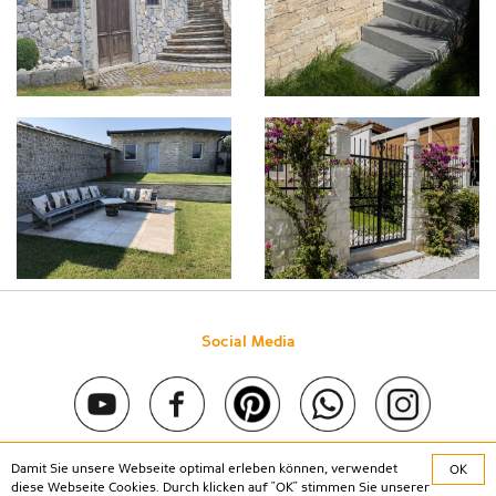
Social Media
Damit Sie unsere Webseite optimal erleben können, verwendet
OK
Copyright © 2020 Stein & Co gmbh. All rights reserved. |
Kontakt
diese Webseite Cookies. Durch klicken auf "OK" stimmen Sie unserer
|
Impressum
|
Datenschutz