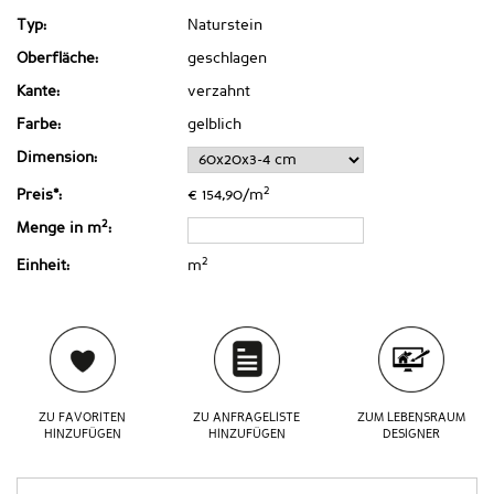
Typ:
Naturstein
Oberfläche:
geschlagen
Kante:
verzahnt
Farbe:
gelblich
Dimension:
2
Preis*:
€ 154,90/m
2
Menge in m
:
2
Einheit:
m
ZU FAVORITEN
ZU ANFRAGELISTE
ZUM LEBENSRAUM
HINZUFÜGEN
HINZUFÜGEN
DESIGNER