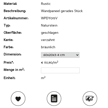
Material:
Rustic
Beschreibung:
Wandpaneel gerades Stück
Artikelnummer:
WPDY015V
Typ:
Naturstein
Oberfläche:
geschlagen
Kante:
verzahnt
Farbe:
bräunlich
Dimension:
2
Preis*:
€ 151,90/m
2
Menge in m
:
2
Einheit:
m