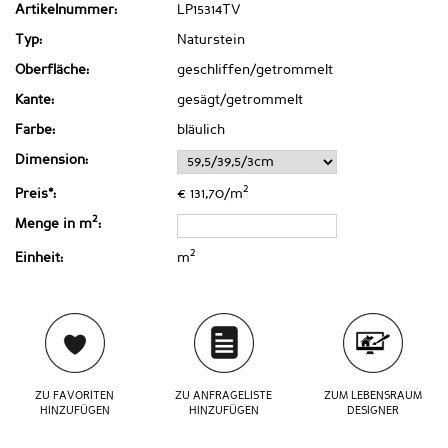
Artikelnummer:
LP15314TV
Typ:
Naturstein
Oberfläche:
geschliffen/getrommelt
Kante:
gesägt/getrommelt
Farbe:
bläulich
Dimension:
2
Preis*:
€ 131,70/m
2
Menge in m
:
2
Einheit:
m
ZU FAVORITEN
ZU ANFRAGELISTE
ZUM LEBENSRAUM
HINZUFÜGEN
HINZUFÜGEN
DESIGNER