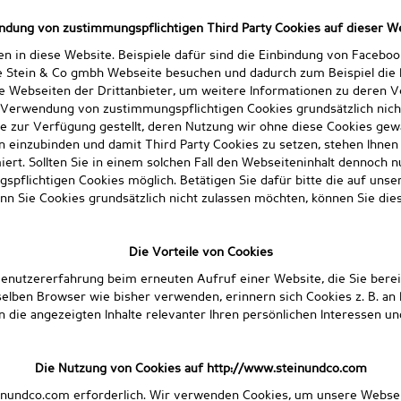
dung von zustimmungspflichtigen Third Party Cookies auf dieser W
eien in diese Website. Beispiele dafür sind die Einbindung von Faceb
e Stein & Co gmbh Webseite besuchen und dadurch zum Beispiel die I
e Webseiten der Drittanbieter, um weitere Informationen zu deren 
r Verwendung von zustimmungspflichtigen Cookies grundsätzlich nich
te zur Verfügung gestellt, deren Nutzung wir ohne diese Cookies gew
ten einzubinden und damit Third Party Cookies zu setzen, stehen Ihne
rt. Sollten Sie in einem solchen Fall den Webseiteninhalt dennoch nu
pflichtigen Cookies möglich. Betätigen Sie dafür bitte die auf unse
enn Sie Cookies grundsätzlich nicht zulassen möchten, können Sie dies
Die Vorteile von Cookies
ie Benutzererfahrung beim erneuten Aufruf einer Website, die Sie ber
lben Browser wie bisher verwenden, erinnern sich Cookies z. B. an Ih
n die angezeigten Inhalte relevanter Ihren persönlichen Interessen un
Die Nutzung von Cookies auf http://www.steinundco.com
einundco.com erforderlich. Wir verwenden Cookies, um unsere Webse