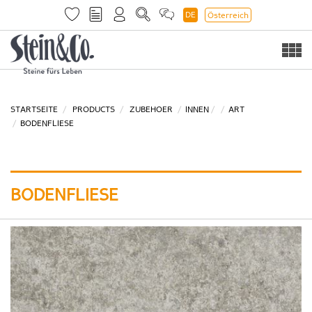
DE
Österreich
Togg
navi
STARTSEITE
PRODUCTS
ZUBEHOER
INNEN
ART
BODENFLIESE
BODENFLIESE