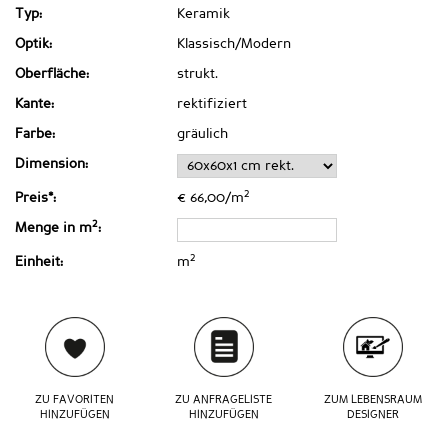
Typ:
Keramik
Optik:
Klassisch/Modern
Oberfläche:
strukt.
Kante:
rektifiziert
Farbe:
gräulich
Dimension:
2
Preis*:
€ 66,00/m
2
Menge in m
:
2
Einheit:
m
ZU FAVORITEN
ZU ANFRAGELISTE
ZUM LEBENSRAUM
HINZUFÜGEN
HINZUFÜGEN
DESIGNER