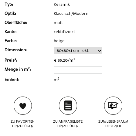
Typ:
Keramik
Optik:
Klassisch/Modern
Oberfläche:
matt
Kante:
rektifiziert
Farbe:
beige
Dimension:
2
Preis*:
€ 85,20/m
2
Menge in m
:
2
Einheit:
m
ZU FAVORITEN
ZU ANFRAGELISTE
ZUM LEBENSRAUM
HINZUFÜGEN
HINZUFÜGEN
DESIGNER