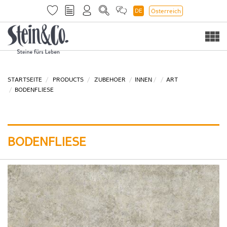
DE
Österreich
Togg
navi
STARTSEITE
PRODUCTS
ZUBEHOER
INNEN
ART
BODENFLIESE
BODENFLIESE