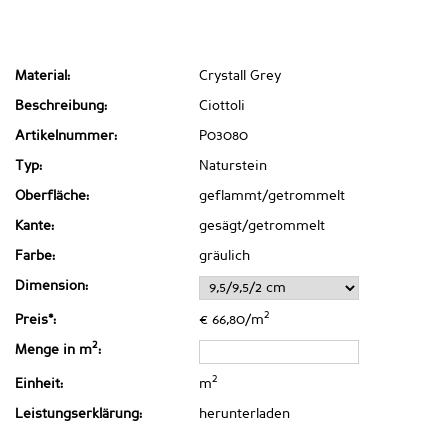
Material:
Crystall Grey
Beschreibung:
Ciottoli
Artikelnummer:
P03080
Typ:
Naturstein
Oberfläche:
geflammt/getrommelt
Kante:
gesägt/getrommelt
Farbe:
gräulich
Dimension:
2
Preis*:
€ 66,80/m
2
Menge in m
:
2
Einheit:
m
Leistungserklärung:
herunterladen