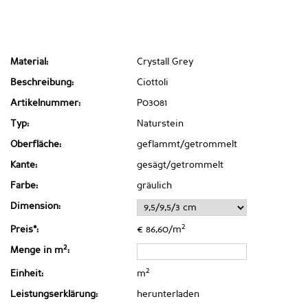
Material:
Crystall Grey
Beschreibung:
Ciottoli
Artikelnummer:
P03081
Typ:
Naturstein
Oberfläche:
geflammt/getrommelt
Kante:
gesägt/getrommelt
Farbe:
gräulich
Dimension:
2
Preis*:
€ 86,60/m
2
Menge in m
:
2
Einheit:
m
Leistungserklärung:
herunterladen