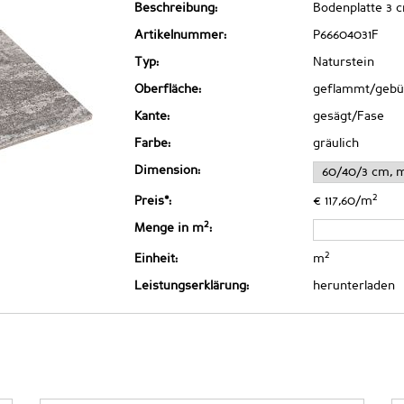
Beschreibung:
Bodenplatte 3 
Artikelnummer:
P66604031F
Typ:
Naturstein
Oberfläche:
geflammt/gebü
Kante:
gesägt/Fase
Farbe:
gräulich
Dimension:
2
Preis*:
€ 117,60/m
2
Menge in m
:
2
Einheit:
m
Leistungserklärung:
herunterladen