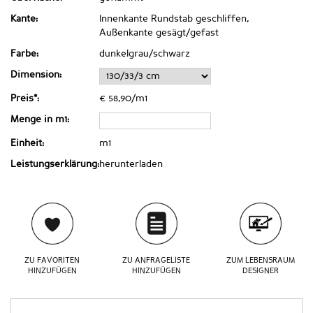
Kante:
Innenkante Rundstab geschliffen,
Außenkante gesägt/gefast
Farbe:
dunkelgrau/schwarz
Dimension:
Preis*:
€ 58,90/m1
Menge in m1:
Einheit:
m1
Leistungserklärung:
herunterladen
ZU FAVORITEN
ZU ANFRAGELISTE
ZUM LEBENSRAUM
HINZUFÜGEN
HINZUFÜGEN
DESIGNER