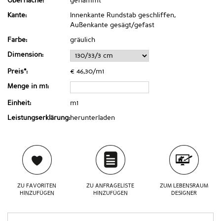
Oberfläche:
geflammt
Kante:
Innenkante Rundstab geschliffen,
Außenkante gesägt/gefast
Farbe:
gräulich
Dimension:
Preis*:
€ 46,30/m1
Menge in m1:
Einheit:
m1
Leistungserklärung:
herunterladen
ZU FAVORITEN
ZU ANFRAGELISTE
ZUM LEBENSRAUM
HINZUFÜGEN
HINZUFÜGEN
DESIGNER