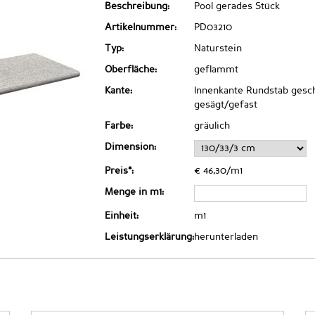
Beschreibung:
Pool gerades Stück
Artikelnummer:
PD03210
Typ:
Naturstein
Oberfläche:
geflammt
Kante:
Innenkante Rundstab gesch
gesägt/gefast
Farbe:
gräulich
Dimension:
Preis*:
€ 46,30/m1
Menge in m1:
Einheit:
m1
Leistungserklärung:
herunterladen