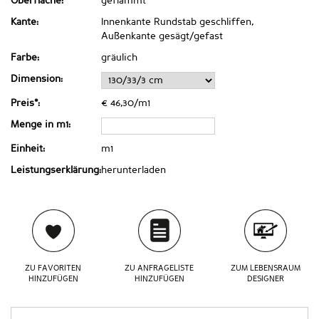
Oberfläche:
geflammt
Kante:
Innenkante Rundstab geschliffen,
Außenkante gesägt/gefast
Farbe:
gräulich
Dimension:
Preis*:
€ 46,30/m1
Menge in m1:
Einheit:
m1
Leistungserklärung:
herunterladen
ZU FAVORITEN
ZU ANFRAGELISTE
ZUM LEBENSRAUM
HINZUFÜGEN
HINZUFÜGEN
DESIGNER