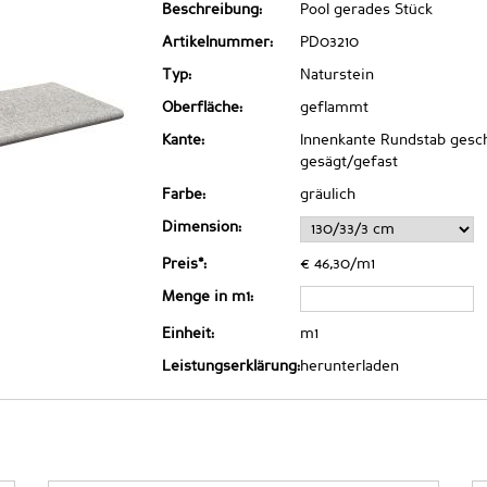
Beschreibung:
Pool gerades Stück
Artikelnummer:
PD03210
Typ:
Naturstein
Oberfläche:
geflammt
Kante:
Innenkante Rundstab gesch
gesägt/gefast
Farbe:
gräulich
Dimension:
Preis*:
€ 46,30/m1
Menge in m1:
Einheit:
m1
Leistungserklärung:
herunterladen