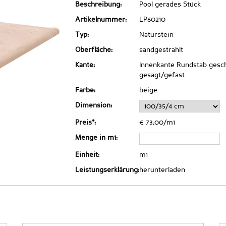
Beschreibung:
Pool gerades Stück
Artikelnummer:
LP60210
Typ:
Naturstein
Oberfläche:
sandgestrahlt
Kante:
Innenkante Rundstab gesch
gesägt/gefast
Farbe:
beige
Dimension:
Preis*:
€ 73,00/m1
Menge in m1:
Einheit:
m1
Leistungserklärung:
herunterladen