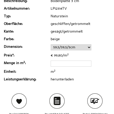
Beschreibung:
Bodenplatte 3 cm
Artikelnummer:
LP12314TV
Typ:
Naturstein
Oberfläche:
geschliffen/getrommelt
Kante:
gesägt/getrommelt
Farbe:
beige
Dimension:
2
Preis*:
€ 99,80/m
2
Menge in m
:
2
Einheit:
m
Leistungserklärung:
herunterladen