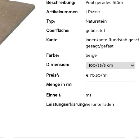
Beschreibung:
Pool gerades Stück
Artikelnummer:
LP12210
Typ:
Naturstein
Oberfläche:
gebürstet
Kante:
Innenkante Rundstab gesch
gesägt/gefast
Farbe:
beige
Dimension:
Preis*:
€ 70,60/m1
Menge in m1:
Einheit:
m1
Leistungserklärung:
herunterladen