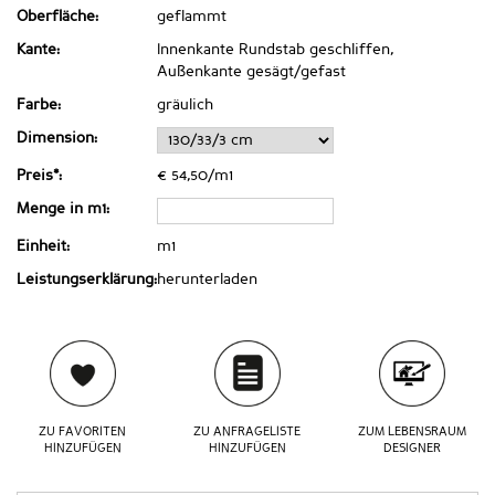
Oberfläche:
geflammt
Kante:
Innenkante Rundstab geschliffen,
Außenkante gesägt/gefast
Farbe:
gräulich
Dimension:
Preis*:
€ 54,50/m1
Menge in m1:
Einheit:
m1
Leistungserklärung:
herunterladen
ZU FAVORITEN
ZU ANFRAGELISTE
ZUM LEBENSRAUM
HINZUFÜGEN
HINZUFÜGEN
DESIGNER