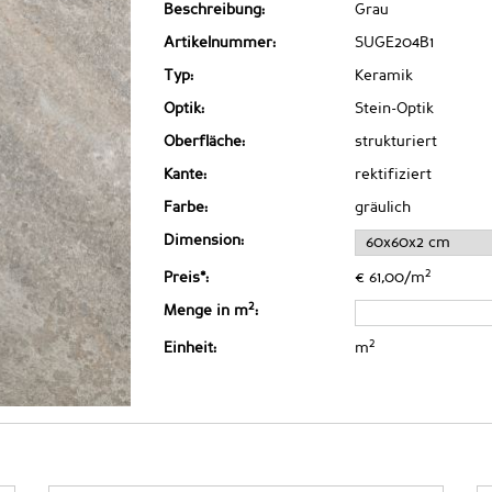
Beschreibung:
Grau
Artikelnummer:
SUGE204B1
Typ:
Keramik
Optik:
Stein-Optik
Oberfläche:
strukturiert
Kante:
rektifiziert
Farbe:
gräulich
Dimension:
2
Preis*:
€ 61,00/m
2
Menge in m
:
2
Einheit:
m