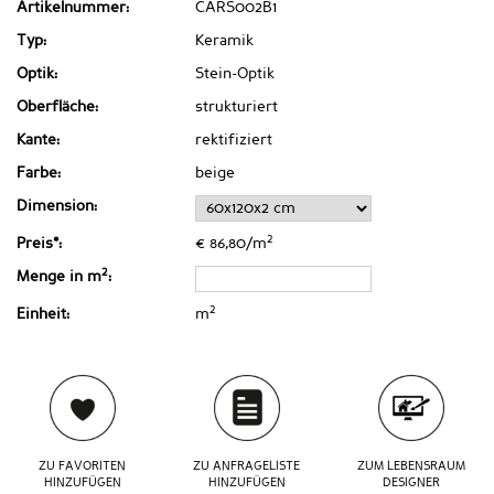
Artikelnummer:
CARS002B1
Typ:
Keramik
Optik:
Stein-Optik
Oberfläche:
strukturiert
Kante:
rektifiziert
Farbe:
beige
Dimension:
2
Preis*:
€ 86,80/m
2
Menge in m
:
2
Einheit:
m
ZU FAVORITEN
ZU ANFRAGELISTE
ZUM LEBENSRAUM
HINZUFÜGEN
HINZUFÜGEN
DESIGNER