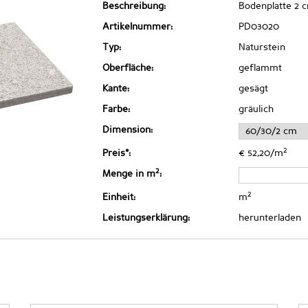
Beschreibung:
Bodenplatte 2 
Artikelnummer:
PD03020
Typ:
Naturstein
Oberfläche:
geflammt
Kante:
gesägt
Farbe:
gräulich
Dimension:
2
Preis*:
€ 52,20/m
2
Menge in m
:
2
Einheit:
m
Leistungserklärung:
herunterladen