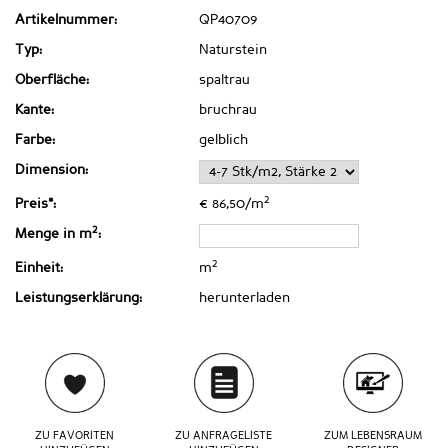
Artikelnummer:
QP40709
Typ:
Naturstein
Oberfläche:
spaltrau
Kante:
bruchrau
Farbe:
gelblich
Dimension:
2
Preis*:
€ 86,50/m
2
Menge in m
:
2
Einheit:
m
Leistungserklärung:
herunterladen
ZU FAVORITEN
ZU ANFRAGELISTE
ZUM LEBENSRAUM