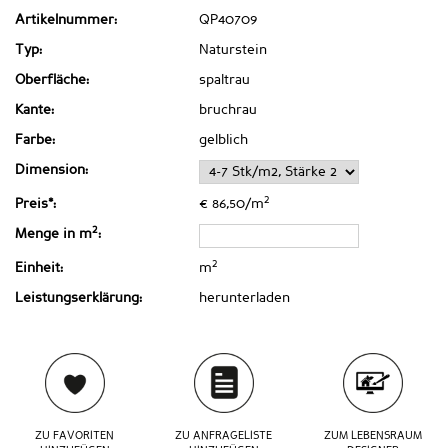
Artikelnummer:
QP40709
Typ:
Naturstein
Oberfläche:
spaltrau
Kante:
bruchrau
Farbe:
gelblich
Dimension:
2
Preis*:
€ 86,50/m
2
Menge in m
:
2
Einheit:
m
Leistungserklärung:
herunterladen
ZU FAVORITEN
ZU ANFRAGELISTE
ZUM LEBENSRAUM