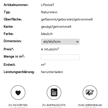
Artikelnummer:
LP10314T
Typ:
Naturstein
Oberfläche:
geflammt/gebürstet/getrommelt
Kante:
gesägt/getrommelt
Farbe:
bläulich
Dimension:
2
Preis*:
€ 135,60/m
2
Menge in m
:
2
Einheit:
m
Leistungserklärung:
herunterladen
ZU FAVORITEN
ZU ANFRAGELISTE
ZUM LEBENSRAUM