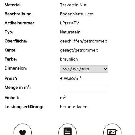
Material:
Travertin Nut
Beschreibung:
Bodenplatte 3 cm
Artikelnummer:
LP13314TV
Typ:
Naturstein
Oberfläche:
geschliffen/getrommelt
Kante:
gesägt/getrommelt
Farbe:
bräunlich
Dimension:
2
Preis*:
€ 99,80/m
2
Menge in m
:
2
Einheit:
m
Leistungserklärung:
herunterladen