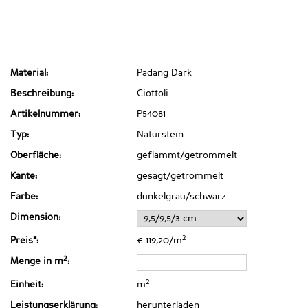
Material:
Padang Dark
Beschreibung:
Ciottoli
Artikelnummer:
P54081
Typ:
Naturstein
Oberfläche:
geflammt/getrommelt
Kante:
gesägt/getrommelt
Farbe:
dunkelgrau/schwarz
Dimension:
2
Preis*:
€ 119,20/m
2
Menge in m
:
2
Einheit:
m
Leistungserklärung:
herunterladen