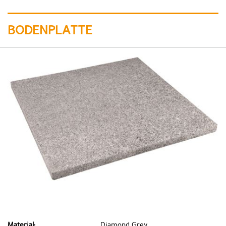
BODENPLATTE
Material:
Diamond Grey