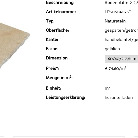
Beschreibung:
Bodenplatte 2-2,
Artikelnummer:
LP50604025T
Typ:
Naturstein
Oberfläche:
gespalten/getr
Kante:
handbekantet/g
Farbe:
gelblich
Dimension:
2
Preis*:
€ 74,60/m
2
Menge in m
:
2
Einheit:
m
Leistungserklärung:
herunterladen