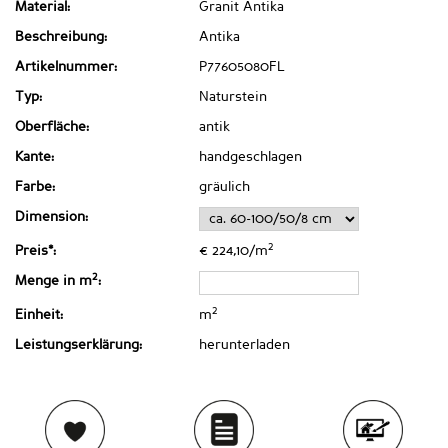
Material:
Granit Antika
Beschreibung:
Antika
Artikelnummer:
P77605080FL
Typ:
Naturstein
Oberfläche:
antik
Kante:
handgeschlagen
Farbe:
gräulich
Dimension:
2
Preis*:
€ 224,10/m
2
Menge in m
:
2
Einheit:
m
Leistungserklärung:
herunterladen