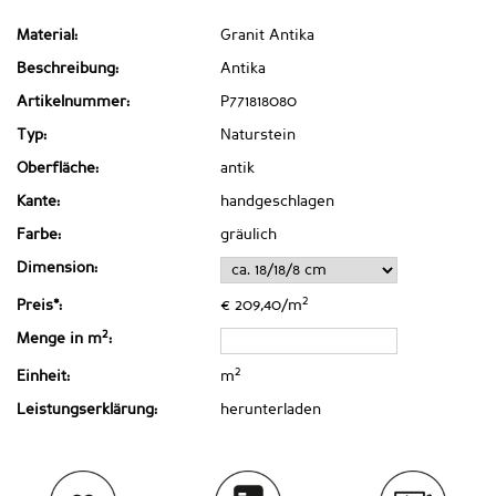
Material:
Granit Antika
Beschreibung:
Antika
Artikelnummer:
P771818080
Typ:
Naturstein
Oberfläche:
antik
Kante:
handgeschlagen
Farbe:
gräulich
Dimension:
2
Preis*:
€ 209,40/m
2
Menge in m
:
2
Einheit:
m
Leistungserklärung:
herunterladen