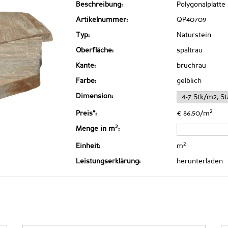
Beschreibung:
Polygonalplatte
Artikelnummer:
QP40709
Typ:
Naturstein
Oberfläche:
spaltrau
Kante:
bruchrau
Farbe:
gelblich
Dimension:
2
Preis*:
€ 86,50/m
2
Menge in m
:
2
Einheit:
m
Leistungserklärung:
herunterladen