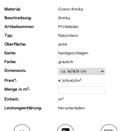
Material:
Granit Antika
Beschreibung:
Antika
Artikelnummer:
P771818080
Typ:
Naturstein
Oberfläche:
antik
Kante:
handgeschlagen
Farbe:
gräulich
Dimension:
2
Preis*:
€ 209,40/m
2
Menge in m
:
2
Einheit:
m
Leistungserklärung:
herunterladen