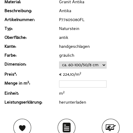
Material:
Granit Antika
Beschreibung:
Antika
Artikelnummer:
P77605080FL
Typ:
Naturstein
Oberfläche:
antik
Kante:
handgeschlagen
Farbe:
gräulich
Dimension:
2
Preis*:
€ 224,10/m
2
Menge in m
:
2
Einheit:
m
Leistungserklärung:
herunterladen