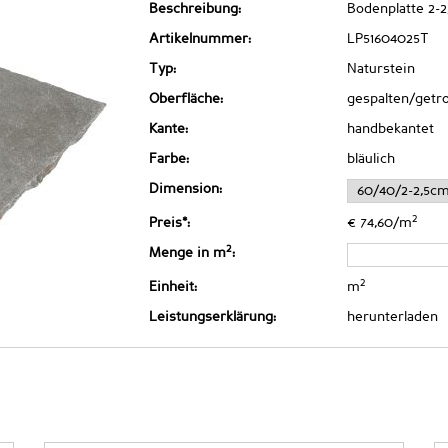
Beschreibung:
Bodenplatte 2-2
Artikelnummer:
LP51604025T
Typ:
Naturstein
Oberfläche:
gespalten/get
Kante:
handbekantet
Farbe:
bläulich
Dimension:
2
Preis*:
€ 74,60/m
2
Menge in m
:
2
Einheit:
m
Leistungserklärung:
herunterladen