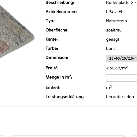
Beschreibung:
Bodenplatte 2-4
Artikelnummer:
LP4125FL
Typ:
Naturstein
Oberfläche:
spaltrau
Kante:
gesägt
Farbe:
bunt
Dimension:
2
Preis*:
€ 98,60/m
2
Menge in m
:
2
Einheit:
m
Leistungserklärung:
herunterladen