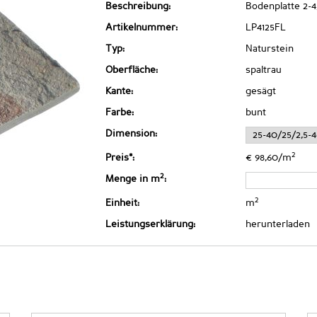
Beschreibung:
Bodenplatte 2-4
Artikelnummer:
LP4125FL
Typ:
Naturstein
Oberfläche:
spaltrau
Kante:
gesägt
Farbe:
bunt
Dimension:
2
Preis*:
€ 98,60/m
2
Menge in m
:
2
Einheit:
m
Leistungserklärung:
herunterladen