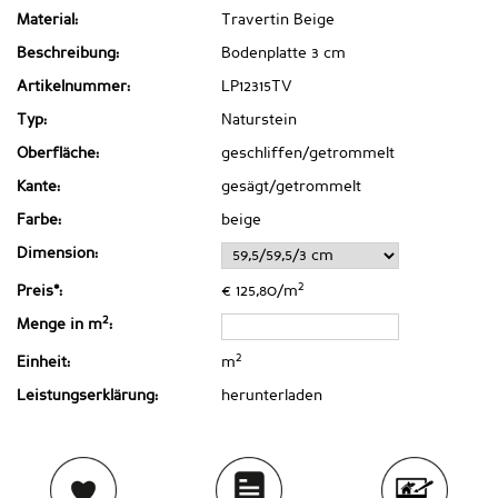
Material:
Travertin Beige
Beschreibung:
Bodenplatte 3 cm
Artikelnummer:
LP12315TV
Typ:
Naturstein
Oberfläche:
geschliffen/getrommelt
Kante:
gesägt/getrommelt
Farbe:
beige
Dimension:
2
Preis*:
€ 125,80/m
2
Menge in m
:
2
Einheit:
m
Leistungserklärung:
herunterladen