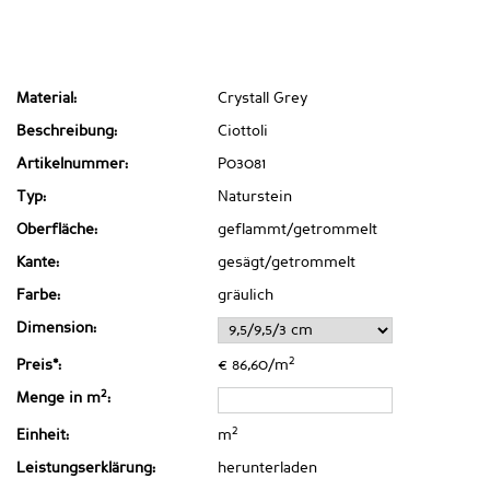
Material:
Crystall Grey
Beschreibung:
Ciottoli
Artikelnummer:
P03081
Typ:
Naturstein
Oberfläche:
geflammt/getrommelt
Kante:
gesägt/getrommelt
Farbe:
gräulich
Dimension:
2
Preis*:
€ 86,60/m
2
Menge in m
:
2
Einheit:
m
Leistungserklärung:
herunterladen