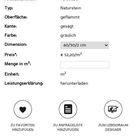
Typ:
Naturstein
Oberfläche:
geflammt
Kante:
gesägt
Farbe:
gräulich
Dimension:
2
Preis*:
€ 52,20/m
2
Menge in m
:
2
Einheit:
m
Leistungserklärung:
herunterladen
ZU FAVORITEN
ZU ANFRAGELISTE
ZUM LEBENSRAUM
HINZUFÜGEN
HINZUFÜGEN
DESIGNER