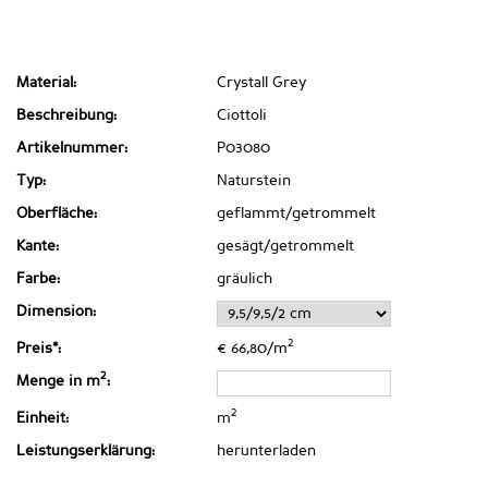
Material:
Crystall Grey
Beschreibung:
Ciottoli
Artikelnummer:
P03080
Typ:
Naturstein
Oberfläche:
geflammt/getrommelt
Kante:
gesägt/getrommelt
Farbe:
gräulich
Dimension:
2
Preis*:
€ 66,80/m
2
Menge in m
:
2
Einheit:
m
Leistungserklärung:
herunterladen