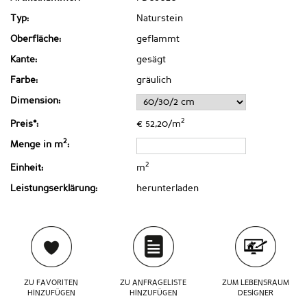
Typ:
Naturstein
Oberfläche:
geflammt
Kante:
gesägt
Farbe:
gräulich
Dimension:
2
Preis*:
€ 52,20/m
2
Menge in m
:
2
Einheit:
m
Leistungserklärung:
herunterladen
ZU FAVORITEN
ZU ANFRAGELISTE
ZUM LEBENSRAUM
HINZUFÜGEN
HINZUFÜGEN
DESIGNER