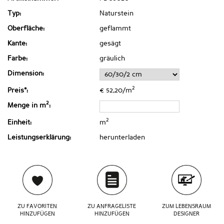
Typ:
Naturstein
Oberfläche:
geflammt
Kante:
gesägt
Farbe:
gräulich
Dimension:
2
Preis*:
€ 52,20/m
2
Menge in m
:
2
Einheit:
m
Leistungserklärung:
herunterladen
ZU FAVORITEN
ZU ANFRAGELISTE
ZUM LEBENSRAUM
HINZUFÜGEN
HINZUFÜGEN
DESIGNER