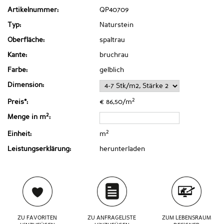
Artikelnummer:
QP40709
Typ:
Naturstein
Oberfläche:
spaltrau
Kante:
bruchrau
Farbe:
gelblich
Dimension:
2
Preis*:
€ 86,50/m
2
Menge in m
:
2
Einheit:
m
Leistungserklärung:
herunterladen
ZU FAVORITEN
ZU ANFRAGELISTE
ZUM LEBENSRAUM