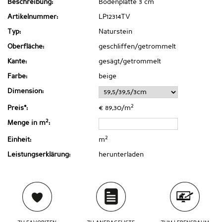
Beschreibung:
Bodenplatte 3 cm
Artikelnummer:
LP12314TV
Typ:
Naturstein
Oberfläche:
geschliffen/getrommelt
Kante:
gesägt/getrommelt
Farbe:
beige
Dimension:
2
Preis*:
€ 89,30/m
2
Menge in m
:
2
Einheit:
m
Leistungserklärung:
herunterladen