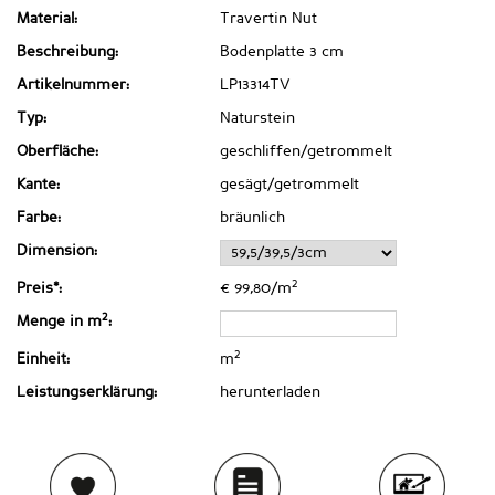
Material:
Travertin Nut
Beschreibung:
Bodenplatte 3 cm
Artikelnummer:
LP13314TV
Typ:
Naturstein
Oberfläche:
geschliffen/getrommelt
Kante:
gesägt/getrommelt
Farbe:
bräunlich
Dimension:
2
Preis*:
€ 99,80/m
2
Menge in m
:
2
Einheit:
m
Leistungserklärung:
herunterladen