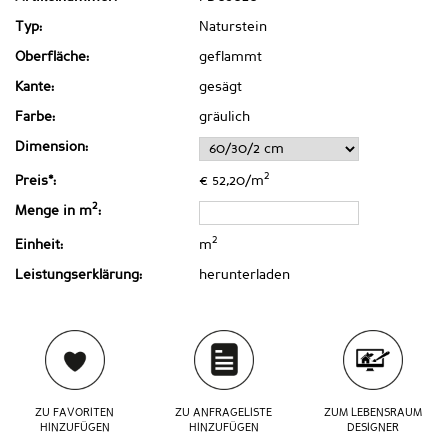
Typ:
Naturstein
Oberfläche:
geflammt
Kante:
gesägt
Farbe:
gräulich
Dimension:
2
Preis*:
€ 52,20/m
2
Menge in m
:
2
Einheit:
m
Leistungserklärung:
herunterladen
ZU FAVORITEN
ZU ANFRAGELISTE
ZUM LEBENSRAUM
HINZUFÜGEN
HINZUFÜGEN
DESIGNER