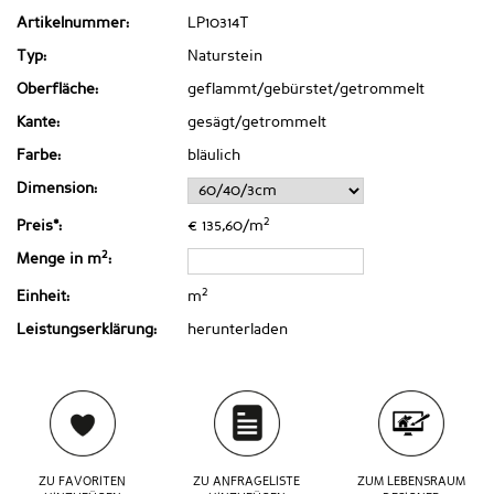
Artikelnummer:
LP10314T
Typ:
Naturstein
Oberfläche:
geflammt/gebürstet/getrommelt
Kante:
gesägt/getrommelt
Farbe:
bläulich
Dimension:
2
Preis*:
€ 135,60/m
2
Menge in m
:
2
Einheit:
m
Leistungserklärung:
herunterladen
ZU FAVORITEN
ZU ANFRAGELISTE
ZUM LEBENSRAUM