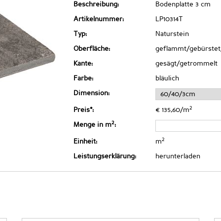
Beschreibung:
Bodenplatte 3 cm
Artikelnummer:
LP10314T
Typ:
Naturstein
Oberfläche:
geflammt/gebürste
Kante:
gesägt/getrommelt
Farbe:
bläulich
Dimension:
2
Preis*:
€ 135,60/m
2
Menge in m
:
2
Einheit:
m
Leistungserklärung:
herunterladen