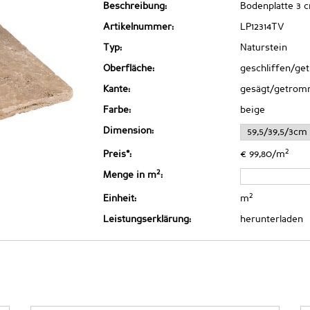
Beschreibung:
Bodenplatte 3 
Artikelnummer:
LP12314TV
Typ:
Naturstein
Oberfläche:
geschliffen/ge
Kante:
gesägt/getrom
Farbe:
beige
Dimension:
2
Preis*:
€ 99,80/m
2
Menge in m
:
2
Einheit:
m
Leistungserklärung:
herunterladen