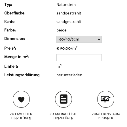
Typ:
Naturstein
Oberfläche:
sandgestrahlt
Kante:
sandgestrahlt
Farbe:
beige
Dimension:
2
Preis*:
€ 90,00/m
2
Menge in m
:
2
Einheit:
m
Leistungserklärung:
herunterladen
ZU FAVORITEN
ZU ANFRAGELISTE
ZUM LEBENSRAUM
HINZUFÜGEN
HINZUFÜGEN
DESIGNER