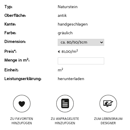
Typ:
Naturstein
Oberfläche:
antik
Kante:
handgeschlagen
Farbe:
gräulich
Dimension:
2
Preis*:
€ 81,00/m
2
Menge in m
:
2
Einheit:
m
Leistungserklärung:
herunterladen
ZU FAVORITEN
ZU ANFRAGELISTE
ZUM LEBENSRAUM
HINZUFÜGEN
HINZUFÜGEN
DESIGNER